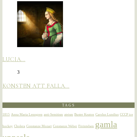
LUCIA…
3
KONSTEN ATT FALLA…
TAGS
1815
Anna Maria Lenngren
anti-Semitism
ateism
Buster Keaton
Carolus Lundius
CCCP ice
gamla
hockey
Cholera
Constanze Mozart
Constanze Weber
Förintelsen