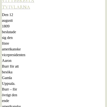
VITTBERESTA
TVIVLARNA
Den 12
augusti
1809
beslutade
sig den
förre
amerikanske
vicepresidenten
Aaron
Burr för att
besöka
Gamla
Uppsala.
Burr – för
övrigt den
ende
amerikanske