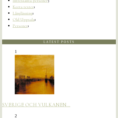
Intressanta personer
3
Korta texter
1
Långläsning
1
Old Uppsala
1
Personer
1
LATEST POSTS
1
SVERIGE OCH VULKANEN…
2