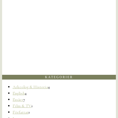
KATEGORIER
Arkeolog & Historia
4
English
4
Essäer
7
Film & TV
1
Författat
1