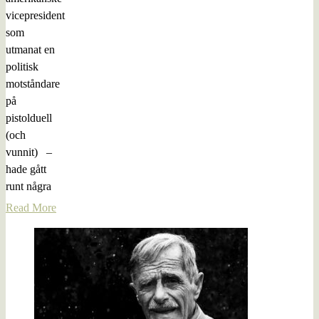
vicepresident
som
utmanat en
politisk
motståndare
på
pistolduell
(och
vunnit) –
hade gått
runt några
Read More