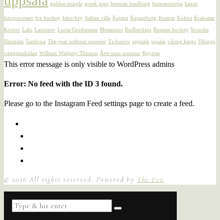
uppsala
golden temple
greek jews
herman lundborg
humanisterna
häxor
häxprocesser
Ice hockey
Ishockey
Italian villa
Kajana
Kajaneborg
Keaton
Kolera
Krakatau
Krutov
Laki
Larionov
Lucia Grothausen
Messenius
Rudbeckius
Russian hockey
Scondia
Illustrata
Tambora
The year without summer
Tichonov
uppsala
upsala
viking kings
Vikings
västgötaskolan
William Widgery Thomas
Året utan sommar
Крутов
This error message is only visible to WordPress admins
Error: No feed with the ID 3 found.
Please go to the Instagram Feed settings page to create a feed.
©
2026
All rights reserved. Powered by
The Fox
.