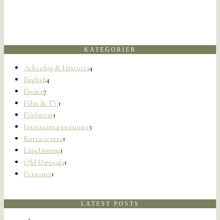
KATEGORIER
Arkeolog & Historia
4
English
4
Essäer
7
Film & TV
1
Författat
1
Intressanta personer
3
Korta texter
1
Långläsning
1
Old Uppsala
1
Personer
1
LATEST POSTS