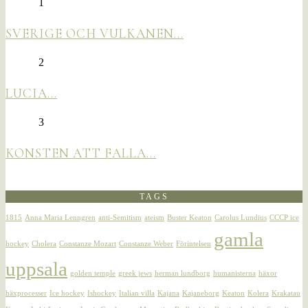
1
SVERIGE OCH VULKANEN…
2
LUCIA…
3
KONSTEN ATT FALLA…
TAGS
1815
Anna Maria Lenngren
anti-Semitism
ateism
Buster Keaton
Carolus Lundius
CCCP ice
gamla
hockey
Cholera
Constanze Mozart
Constanze Weber
Förintelsen
uppsala
golden temple
greek jews
herman lundborg
humanisterna
häxor
häxprocesser
Ice hockey
Ishockey
Italian villa
Kajana
Kajaneborg
Keaton
Kolera
Krakatau