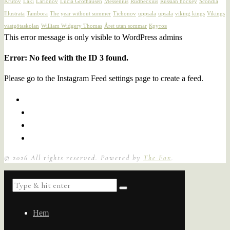
Krutov
Laki
Larionov
Lucia Grothausen
Messenius
Rudbeckius
Russian hockey
Scondia
Illustrata
Tambora
The year without summer
Tichonov
uppsala
upsala
viking kings
Vikings
västgötaskolan
William Widgery Thomas
Året utan sommar
Крутов
This error message is only visible to WordPress admins
Error: No feed with the ID 3 found.
Please go to the Instagram Feed settings page to create a feed.
©
2026
All rights reserved. Powered by
The Fox
.
Hem