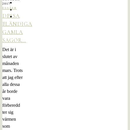
2017
ESSÄER
DESSA
ELÄNDIGA
GAMLA
SAGOR…
Det är i
slutet av
månaden
mars. Trots
att jag efter
alla dessa
år borde
vara
förberedd
ter sig
värmen
som