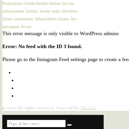
Russian hockey
Scondia Illustrata
Tambora
The year
without summer
Tichonov
uppsala
upsala
viking kings
Vikings
västgötaskolan
William Widgery Thomas
Året
utan sommar
Крутов
This error message is only visible to WordPress admins
Error: No feed with the ID 3 found.
Please go to the Instagram Feed settings page to create a fee
©
2026
All rights reserved. Powered by
The Fox
.