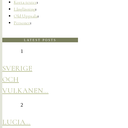
Korta texter
1
Långläsning
1
Old Uppsala
1
Personer
1
LATEST POSTS
1
SVERIGE
OCH
VULKANEN…
2
LUCIA…