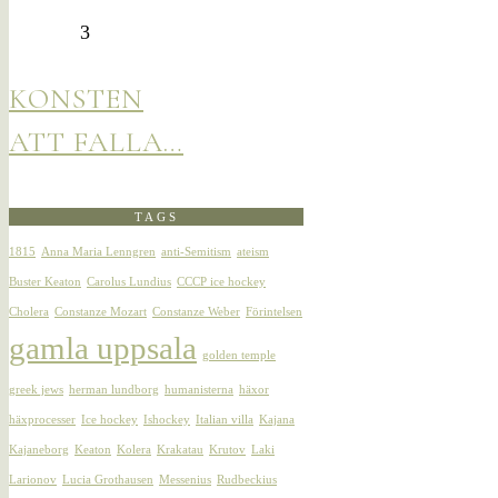
3
KONSTEN
ATT FALLA…
TAGS
1815
Anna Maria Lenngren
anti-Semitism
ateism
Buster Keaton
Carolus Lundius
CCCP ice hockey
Cholera
Constanze Mozart
Constanze Weber
Förintelsen
gamla uppsala
golden temple
greek jews
herman lundborg
humanisterna
häxor
häxprocesser
Ice hockey
Ishockey
Italian villa
Kajana
Kajaneborg
Keaton
Kolera
Krakatau
Krutov
Laki
Larionov
Lucia Grothausen
Messenius
Rudbeckius