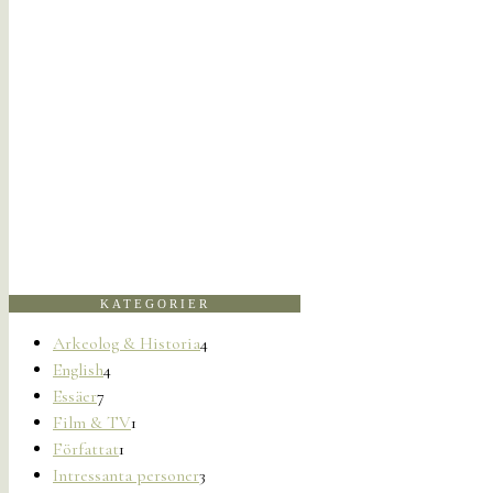
KATEGORIER
Arkeolog & Historia
4
English
4
Essäer
7
Film & TV
1
Författat
1
Intressanta personer
3