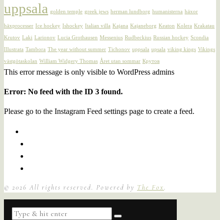
uppsala
golden temple
greek jews
herman lundborg
humanisterna
häxor
häxprocesser
Ice hockey
Ishockey
Italian villa
Kajana
Kajaneborg
Keaton
Kolera
Krakatau
Krutov
Laki
Larionov
Lucia Grothausen
Messenius
Rudbeckius
Russian hockey
Scondia
Illustrata
Tambora
The year without summer
Tichonov
uppsala
upsala
viking kings
Vikings
västgötaskolan
William Widgery Thomas
Året utan sommar
Крутов
This error message is only visible to WordPress admins
Error: No feed with the ID 3 found.
Please go to the Instagram Feed settings page to create a feed.
©
2026
All rights reserved. Powered by
The Fox
.