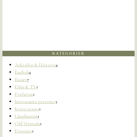
KATEGORIER
Arkeolog & Historia
4
English
4
Essäer
7
Film & TV
1
Författat
1
Intressanta personer
3
Korta texter
1
Långläsning
1
Old Uppsala
1
Personer
1