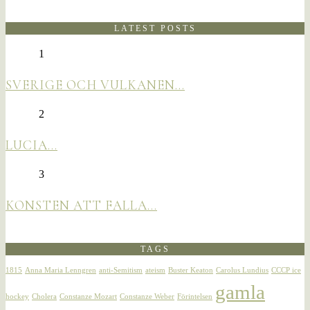
LATEST POSTS
1
SVERIGE OCH VULKANEN…
2
LUCIA…
3
KONSTEN ATT FALLA…
TAGS
1815
Anna Maria Lenngren
anti-Semitism
ateism
Buster Keaton
Carolus Lundius
CCCP ice
gamla
hockey
Cholera
Constanze Mozart
Constanze Weber
Förintelsen