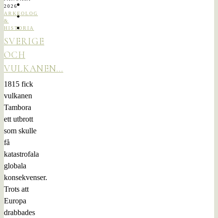
2026
ARKEOLOG
&
HISTORIA
SVERIGE
OCH
VULKANEN…
1815 fick
vulkanen
Tambora
ett utbrott
som skulle
få
katastrofala
globala
konsekvenser.
Trots att
Europa
drabbades