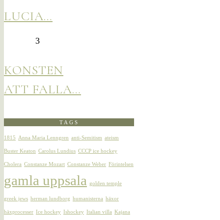
LUCIA…
3
KONSTEN
ATT FALLA…
TAGS
1815
Anna Maria Lenngren
anti-Semitism
ateism
Buster Keaton
Carolus Lundius
CCCP ice hockey
Cholera
Constanze Mozart
Constanze Weber
Förintelsen
gamla uppsala
golden temple
greek jews
herman lundborg
humanisterna
häxor
häxprocesser
Ice hockey
Ishockey
Italian villa
Kajana