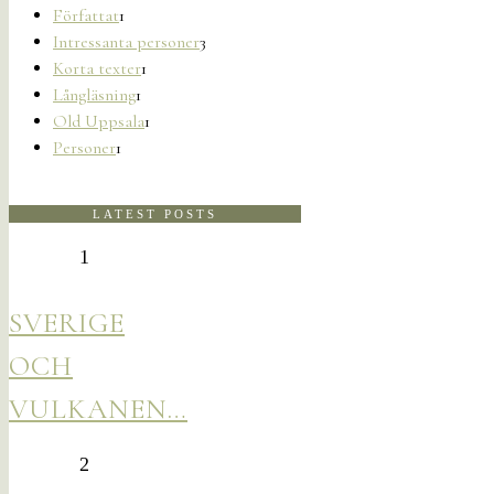
Författat
1
Intressanta personer
3
Korta texter
1
Långläsning
1
Old Uppsala
1
Personer
1
LATEST POSTS
1
SVERIGE
OCH
VULKANEN…
2