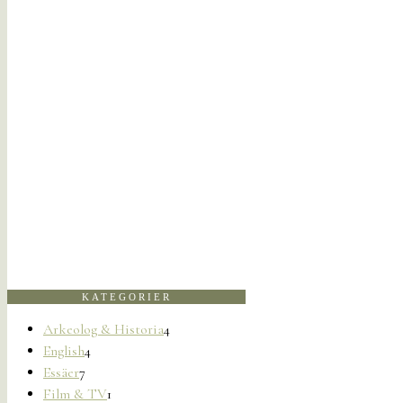
KATEGORIER
Arkeolog & Historia
4
English
4
Essäer
7
Film & TV
1