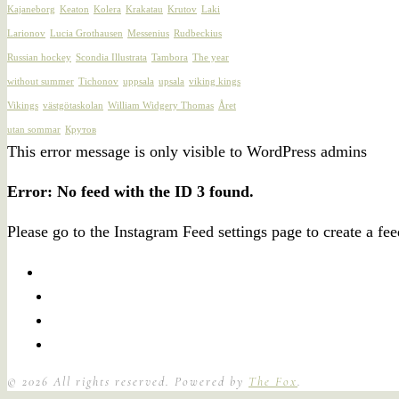
Kajaneborg
Keaton
Kolera
Krakatau
Krutov
Laki
Larionov
Lucia Grothausen
Messenius
Rudbeckius
Russian hockey
Scondia Illustrata
Tambora
The year
without summer
Tichonov
uppsala
upsala
viking kings
Vikings
västgötaskolan
William Widgery Thomas
Året
utan sommar
Крутов
This error message is only visible to WordPress admins
Error: No feed with the ID 3 found.
Please go to the Instagram Feed settings page to create a fee
©
2026
All rights reserved. Powered by
The Fox
.