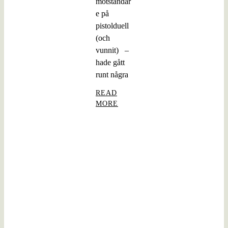
motståndar
e på
pistolduell
(och
vunnit) –
hade gått
runt några
READ
MORE