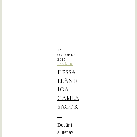
15
OKTOBER
2017
ESSÄER
DESSA
ELÄND
IGA
GAMLA
SAGOR
…
Det är i
slutet av