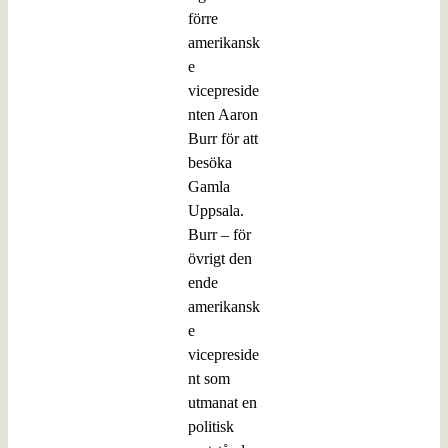
förre
amerikansk
e
vicepreside
nten Aaron
Burr för att
besöka
Gamla
Uppsala.
Burr – för
övrigt den
ende
amerikansk
e
vicepreside
nt som
utmanat en
politisk