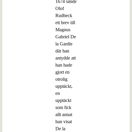
1674 sände
Olof
Rudbeck
ett brev till
Magnus
Gabriel De
la Gardie
där han
antydde att
han hade
gjort en
otrolig
upptäckt,
en
upptäckt
som fick
allt annat
han visat
De la