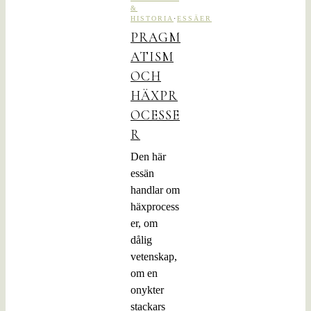
&
HISTORIA
·
ESSÄER
PRAGM
ATISM
OCH
HÄXPR
OCESSE
R
Den här
essän
handlar om
häxprocess
er, om
dålig
vetenskap,
om en
onykter
stackars