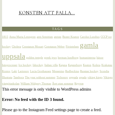
KONSTEN ATT FALLA…
TAGS
1815
Anna Maria Lenngren
anti-Semitism
ateism
Buster Keaton
Carolus Lundius
CCCP ice
gamla
hockey
Cholera
Constanze Mozart
Constanze Weber
Förintelsen
uppsala
golden temple
greek jews
herman lundborg
humanisterna
häxor
häxprocesser
Ice hockey
Ishockey
Italian villa
Kajana
Kajaneborg
Keaton
Kolera
Krakatau
Krutov
Laki
Larionov
Lucia Grothausen
Messenius
Rudbeckius
Russian hockey
Scondia
Illustrata
Tambora
The year without summer
Tichonov
uppsala
upsala
viking kings
Vikings
västgötaskolan
William Widgery Thomas
Året utan sommar
Крутов
This error message is only visible to WordPress admins
Error: No feed with the ID 3 found.
Please go to the Instagram Feed settings page to create a feed.