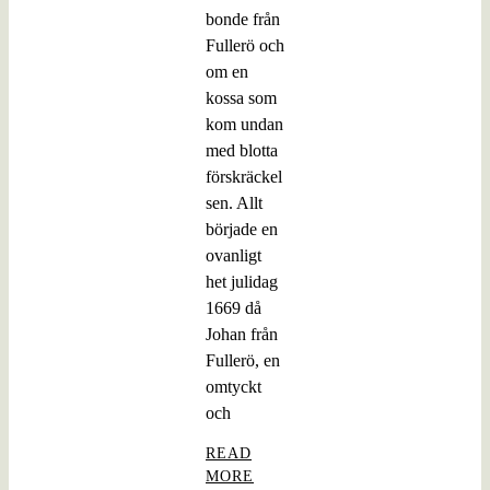
bonde från
Fullerö och
om en
kossa som
kom undan
med blotta
förskräckel
sen. Allt
började en
ovanligt
het julidag
1669 då
Johan från
Fullerö, en
omtyckt
och
READ
MORE