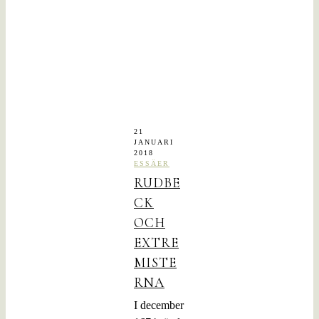
21
JANUARI
2018
ESSÄER
RUDBE
CK
OCH
EXTRE
MISTE
RNA
I december