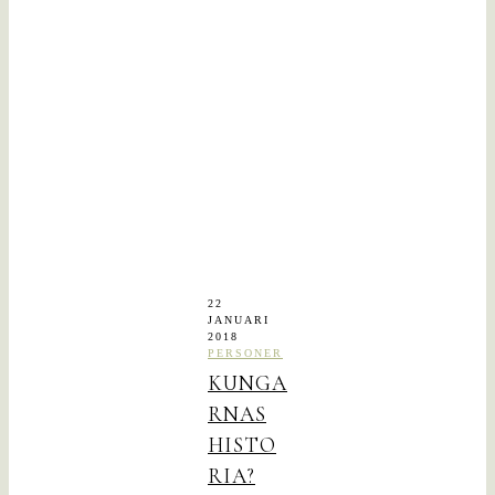
22
JANUARI
2018
PERSONER
KUNGA
RNAS
HISTO
RIA?