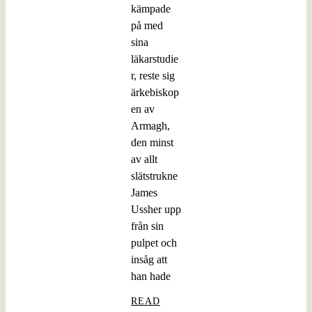
kämpade
på med
sina
läkarstudie
r, reste sig
ärkebiskop
en av
Armagh,
den minst
av allt
slätstrukne
James
Ussher upp
från sin
pulpet och
insåg att
han hade
READ