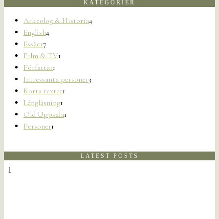
KATEGORIER
Arkeolog & Historia
4
English
4
Essäer
7
Film & TV
1
Författat
1
Intressanta personer
3
Korta texter
1
Långläsning
1
Old Uppsala
1
Personer
1
LATEST POSTS
1