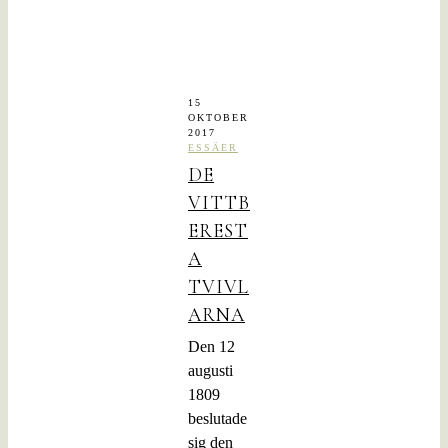
15
OKTOBER
2017
ESSÄER
DE
VITTB
EREST
A
TVIVL
ARNA
Den 12
augusti
1809
beslutade
sig den