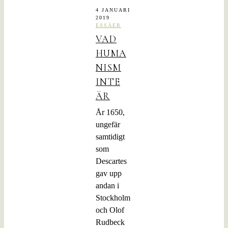
4 JANUARI
2019
ESSÄER
VAD
HUMA
NISM
INTE
ÄR
År 1650,
ungefär
samtidigt
som
Descartes
gav upp
andan i
Stockholm
och Olof
Rudbeck