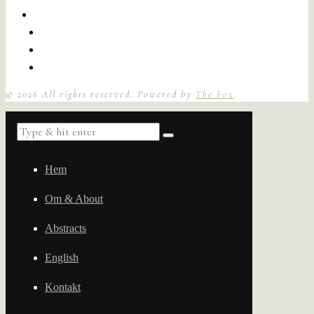
©
2026
All rights reserved. Powered by
The Fox
.
Hem
Om & About
Abstracts
English
Kontakt