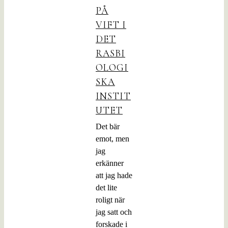
PÅ
VIFT I
DET
RASBI
OLOGI
SKA
INSTIT
UTET
Det bär
emot, men
jag
erkänner
att jag hade
det lite
roligt när
jag satt och
forskade i