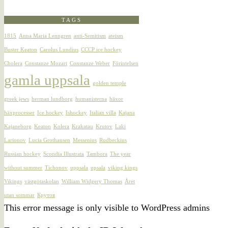
TAGS
1815
Anna Maria Lenngren
anti-Semitism
ateism
Buster Keaton
Carolus Lundius
CCCP ice hockey
Cholera
Constanze Mozart
Constanze Weber
Förintelsen
gamla uppsala
golden temple
greek jews
herman lundborg
humanisterna
häxor
häxprocesser
Ice hockey
Ishockey
Italian villa
Kajana
Kajaneborg
Keaton
Kolera
Krakatau
Krutov
Laki
Larionov
Lucia Grothausen
Messenius
Rudbeckius
Russian hockey
Scondia Illustrata
Tambora
The year
without summer
Tichonov
uppsala
upsala
viking kings
Vikings
västgötaskolan
William Widgery Thomas
Året
utan sommar
Крутов
This error message is only visible to WordPress admins