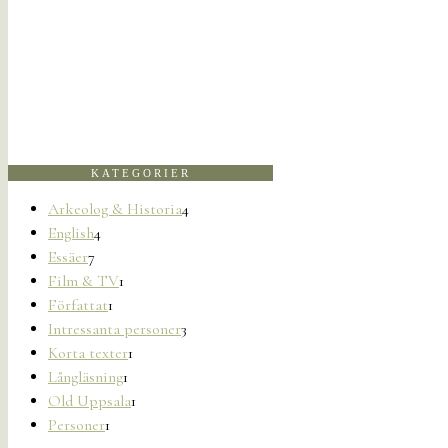
KATEGORIER
Arkeolog & Historia
4
English
4
Essäer
7
Film & TV
1
Författat
1
Intressanta personer
3
Korta texter
1
Långläsning
1
Old Uppsala
1
Personer
1