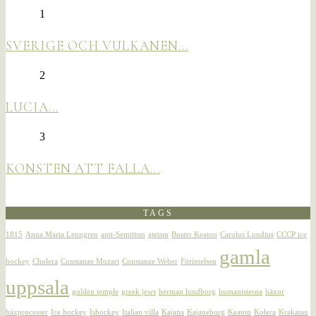
1
SVERIGE OCH VULKANEN…
2
LUCIA…
3
KONSTEN ATT FALLA…
TAGS
1815
Anna Maria Lenngren
anti-Semitism
ateism
Buster Keaton
Carolus Lundius
CCCP ice
gamla
hockey
Cholera
Constanze Mozart
Constanze Weber
Förintelsen
uppsala
golden temple
greek jews
herman lundborg
humanisterna
häxor
häxprocesser
Ice hockey
Ishockey
Italian villa
Kajana
Kajaneborg
Keaton
Kolera
Krakatau