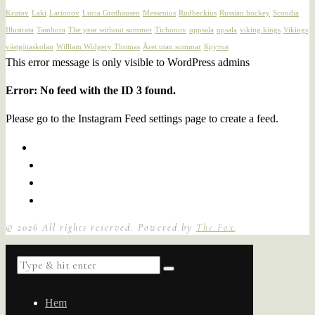
Krutov
Laki
Larionov
Lucia Grothausen
Messenius
Rudbeckius
Russian hockey
Scondia
Illustrata
Tambora
The year without summer
Tichonov
uppsala
upsala
viking kings
Vikings
västgötaskolan
William Widgery Thomas
Året utan sommar
Крутов
This error message is only visible to WordPress admins
Error: No feed with the ID 3 found.
Please go to the Instagram Feed settings page to create a feed.
©
2026
All rights reserved. Powered by
The Fox
.
Hem