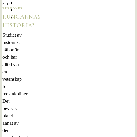
2018
PERSONER
KUNGARNAS
HISTORIA?
Studiet av
historiska
källor är
och har
alltid varit
en
vetenskap
för
melankoliker.
Det
bevisas
bland
annat av
den