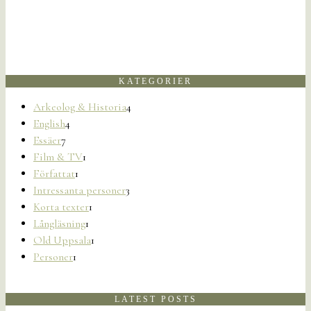
KATEGORIER
Arkeolog & Historia
4
English
4
Essäer
7
Film & TV
1
Författat
1
Intressanta personer
3
Korta texter
1
Långläsning
1
Old Uppsala
1
Personer
1
LATEST POSTS