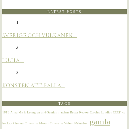
LATEST POSTS
1
SVERIGE OCH VULKANEN…
2
LUCIA…
3
KONSTEN ATT FALLA…
TAGS
1815
Anna Maria Lenngren
anti-Semitism
ateism
Buster Keaton
Carolus Lundius
CCCP ice
gamla
hockey
Cholera
Constanze Mozart
Constanze Weber
Förintelsen