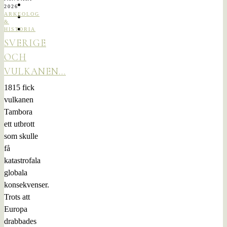
2026
ARKEOLOG
&
HISTORIA
SVERIGE
OCH
VULKANEN…
1815 fick
vulkanen
Tambora
ett utbrott
som skulle
få
katastrofala
globala
konsekvenser.
Trots att
Europa
drabbades