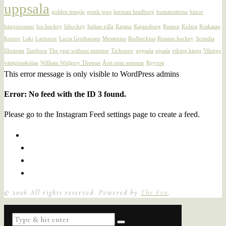
uppsala
golden temple
greek jews
herman lundborg
humanisterna
häxor
häxprocesser
Ice hockey
Ishockey
Italian villa
Kajana
Kajaneborg
Keaton
Kolera
Krakatau
Krutov
Laki
Larionov
Lucia Grothausen
Messenius
Rudbeckius
Russian hockey
Scondia
Illustrata
Tambora
The year without summer
Tichonov
uppsala
upsala
viking kings
Vikings
västgötaskolan
William Widgery Thomas
Året utan sommar
Крутов
This error message is only visible to WordPress admins
Error: No feed with the ID 3 found.
Please go to the Instagram Feed settings page to create a feed.
©
2026
All rights reserved. Powered by
The Fox
.