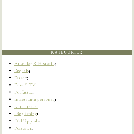
KATEGORIER
Arkeolog & Historia
4
English
4
Essäer
7
Film & TV
1
Författat
1
Intressanta personer
3
Korta texter
1
Långläsning
1
Old Uppsala
1
Personer
1