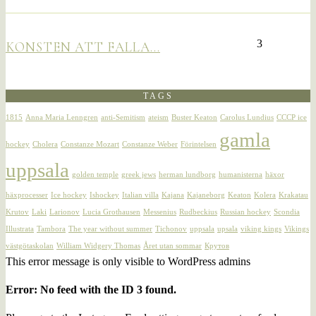
3
KONSTEN ATT FALLA…
TAGS
1815
Anna Maria Lenngren
anti-Semitism
ateism
Buster Keaton
Carolus Lundius
CCCP ice
gamla
hockey
Cholera
Constanze Mozart
Constanze Weber
Förintelsen
uppsala
golden temple
greek jews
herman lundborg
humanisterna
häxor
häxprocesser
Ice hockey
Ishockey
Italian villa
Kajana
Kajaneborg
Keaton
Kolera
Krakatau
Krutov
Laki
Larionov
Lucia Grothausen
Messenius
Rudbeckius
Russian hockey
Scondia
Illustrata
Tambora
The year without summer
Tichonov
uppsala
upsala
viking kings
Vikings
västgötaskolan
William Widgery Thomas
Året utan sommar
Крутов
This error message is only visible to WordPress admins
Error: No feed with the ID 3 found.