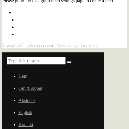
Please go to the Instagram Feed settings page to create a feed.
©
2026
All rights reserved. Powered by
The Fox
.
Hem
Om & About
Abstracts
English
Kontakt