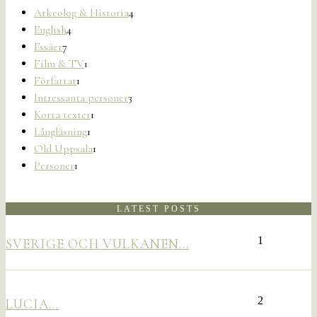
Arkeolog & Historia
4
English
4
Essäer
7
Film & TV
1
Författat
1
Intressanta personer
3
Korta texter
1
Långläsning
1
Old Uppsala
1
Personer
1
LATEST POSTS
1
SVERIGE OCH VULKANEN…
2
LUCIA…